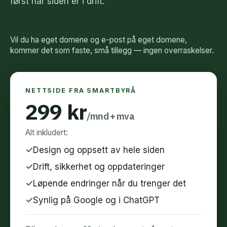
først når siden er i drift.
Vil du ha eget domene og e-post på eget domene,
kommer det som faste, små tillegg — ingen overraskelser.
NETTSIDE FRA SMARTBYRÅ
299 kr
/mnd + mva
Alt inkludert:
✓
Design og oppsett av hele siden
✓
Drift, sikkerhet og oppdateringer
✓
Løpende endringer når du trenger det
✓
Synlig på Google og i ChatGPT